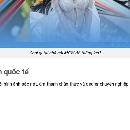
Chơi gì tại nhà cái MCW để thắng lớn?
n quốc tế
 hình ảnh sắc nét, âm thanh chân thực và dealer chuyên nghiệp. 