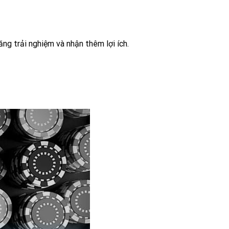
g trải nghiệm và nhận thêm lợi ích.