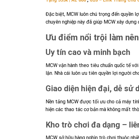
Tặng 333k | AE 888
,
G28 – Link Trang Chủ 
Đặc biệt, MCW luôn chú trọng đến quyền lợi 
chuyên nghiệp này đã giúp MCW xây dựng đư
Ưu điểm nổi trội làm n
Uy tín cao và minh bạch
MCW vận hành theo tiêu chuẩn quốc tế với c
lận. Nhà cái luôn ưu tiên quyền lợi người ch
Giao diện hiện đại, dễ sử 
Nền tảng MCW được tối ưu cho cả máy tính l
hiện các thao tác cơ bản mà không mất thời
Kho trò chơi đa dạng – liê
MCW sở hữu hàng nghìn trò chơi thuộc nhiều