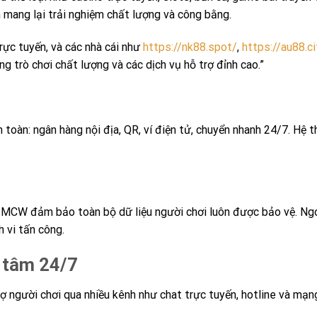
m mang lại trải nghiệm chất lượng và công bằng.
rực tuyến, và các nhà cái như
https://nk88.spot/
,
https://au88.ci
g trò chơi chất lượng và các dịch vụ hỗ trợ đỉnh cao.”
oàn: ngân hàng nội địa, QR, ví điện tử, chuyển nhanh 24/7. Hệ th
MCW đảm bảo toàn bộ dữ liệu người chơi luôn được bảo vệ. Ngoài
 vi tấn công.
 tâm 24/7
 người chơi qua nhiều kênh như chat trực tuyến, hotline và mạn