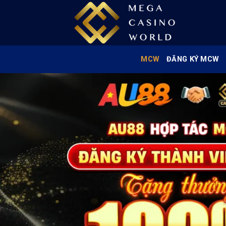
Skip
to
content
MCW
ĐĂNG KÝ MCW