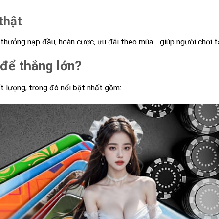
thật
thưởng nạp đầu, hoàn cược, ưu đãi theo mùa… giúp người chơi tăn
 để thắng lớn?
 lượng, trong đó nổi bật nhất gồm: