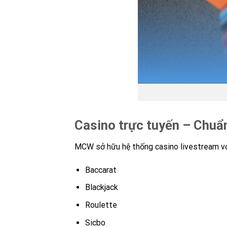
Casino trực tuyến – Chuẩ
MCW sở hữu hệ thống casino livestream với
Baccarat
Blackjack
Roulette
Sicbo