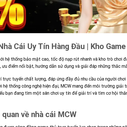
hà Cái Uy Tín Hàng Đầu | Kho Game
n với hệ thống bảo mật cao, tốc độ nạp rút nhanh và kho trò chơi 
an, ưu điểm nổi bật, hướng dẫn sử dụng và giải đáp những thắc 
í trực tuyến chất lượng, đáp ứng đầy đủ nhu cầu của người chơi 
ới hệ thống công nghệ hiện đại, MCW mang đến môi trường giải trí
 bạn đang tìm một sân chơi uy tín để giải trí và tìm cơ hội thắ
ng quan về nhà cái MCW