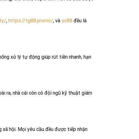
ty/
,
https://tg88.promo/
, và
sc88
đều là
ống xử lý tự động giúp rút tiền nhanh, hạn
 ra, nhà cái còn có đội ngũ kỹ thuật giám
g xã hội. Mọi yêu cầu đều được tiếp nhận