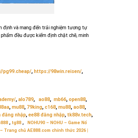
n định và mang đến trải nghiệm tương tự
n phẩm đều được kiểm định chặt chẽ, minh
://pg99.cheap/
,
https://98win.reisen/
,
cademy/
,
alo789
,
ao88
,
mb66
,
open88
,
88aa
,
mu88
,
79king
,
c168
,
mu88
,
ao88
,
 đăng nhập
,
ee88 đăng nhập
,
tk88v.tech
,
u888
,
tg88
,
NOHU90 – NOHU – Game Nổ
– Trang chủ AE888.com chính thức 2026 |