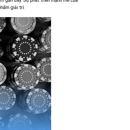
ăm gần đây. Sự phát triển mạnh mẽ của
ẩm giải trí.