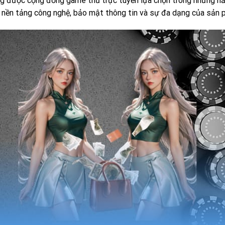
ng được cộng đồng game thủ trực tuyến lựa chọn trong những n
nền tảng công nghệ, bảo mật thông tin và sự đa dạng của sản ph