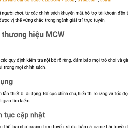
G 28 Nhà Cái Cá Cược G28.COM + 288k
,
UY88.com
,
33win
người chơi, từ các chính sách khuyến mãi, hỗ trợ tài khoản đến t
ợc vị thế vững chắc trong ngành giải trí trực tuyến.
ên thương hiệu MCW
ác quy định kiểm tra nội bộ rõ ràng, đảm bảo mọi trò chơi và gi
ơi trong mọi chính sách.
dụng
ẫn thiết bị di động. Bố cục chỉnh chu, hiển thị rõ ràng và tốc đ
 gian tìm kiếm.
n tục cập nhật
 thể loại như casino trực tuyến, slots, bắn cá, game bài truyề