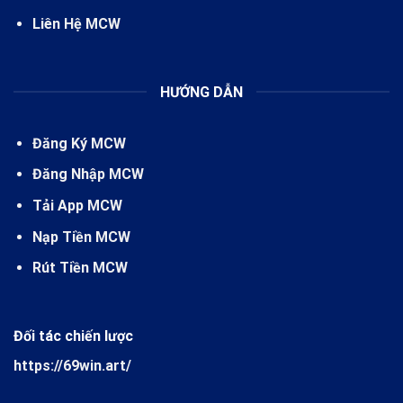
Liên Hệ MCW
HƯỚNG DẪN
Đăng Ký MCW
Đăng Nhập MCW
Tải App MCW
Nạp Tiền MCW
Rút Tiền MCW
Đối tác chiến lược
https://69win.art/