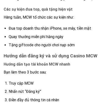
Các sự kiện đua top, quà tặng hiện vật
Hàng tuần, MCW tổ chức các sự kiện như:
Đua top doanh thu nhận iPhone, xe máy, tiền mặt
Quay thưởng miễn phí hằng ngày
Tặng giftcode cho người chơi nạp sớm
Hướng dẫn đăng ký và sử dụng Casino MCW
Hướng dẫn tạo tài khoản MCW nhanh
Bạn làm theo 3 bước sau:
Truy cập MCW
Nhấn nút “Đăng ký”
Điền đầy đủ thông tin cá nhân