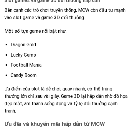
Slot games và game 3D đổi thưởng hấp dẫn
Bên cạnh các trò chơi truyền thống, MCW còn đầu tư mạnh
vào slot game và game 3D đổi thưởng.
Một số tựa game nổi bật như:
Dragon Gold
Lucky Gems
Football Mania
Candy Boom
Ưu điểm của slot là dễ chơi, quay nhanh, có thể trúng
thưởng lớn chỉ sau vài giây. Game 3D lại hấp dẫn nhờ đồ họa
đẹp mắt, âm thanh sống động và tỷ lệ đổi thưởng cạnh
tranh.
Ưu đãi và khuyến mãi hấp dẫn từ MCW