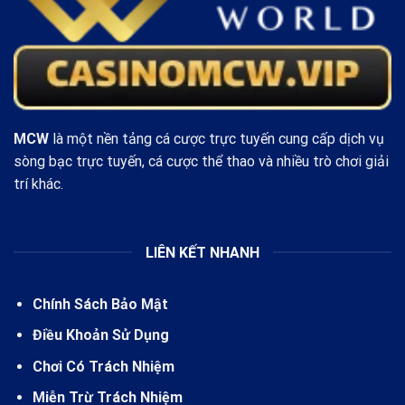
MCW
là một nền tảng cá cược trực tuyến cung cấp dịch vụ
sòng bạc trực tuyến, cá cược thể thao và nhiều trò chơi giải
trí khác.
LIÊN KẾT NHANH
Chính Sách Bảo Mật
Điều Khoản Sử Dụng
Chơi Có Trách Nhiệm
Miễn Trừ Trách Nhiệm