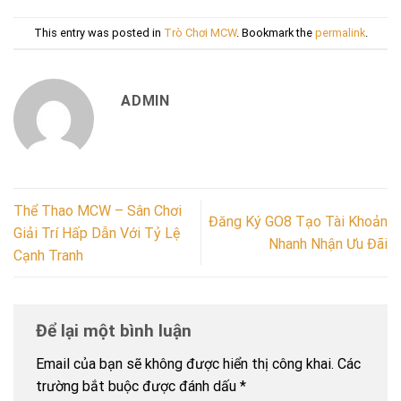
This entry was posted in
Trò Chơi MCW
. Bookmark the
permalink
.
ADMIN
Thể Thao MCW – Sân Chơi
Đăng Ký GO8 Tạo Tài Khoản
Giải Trí Hấp Dẫn Với Tỷ Lệ
Nhanh Nhận Ưu Đãi
Cạnh Tranh
Để lại một bình luận
Email của bạn sẽ không được hiển thị công khai.
Các
trường bắt buộc được đánh dấu
*