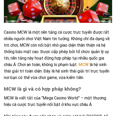
Casino MCW là một nền tảng cá cược trực tuyến được rất
nhiều người chơi Việt Nam tin tưởng. Không chỉ đa dạng về
trò chơi, MCW còn nổi bật nhờ giao diện thân thiện và hệ
thống bảo mật cao. Được cấp phép bởi tổ chức quản lý uy
tín, nền tảng này hoạt động hợp pháp tại nhiều quốc gia
châu Á. Chơi an toàn, không lo phạm luật.
MCW
là hệ sinh
thái giải trí toàn diện. Đây là hệ sinh thái giải trí trực tuyến
nơi bạn có thể vừa chơi game, vừa kiếm tiền.
MCW là gì và có hợp pháp không?
MCW là viết tắt của “Mega Casino World” – một thương
hiệu cá cược trực tuyến nổi bật ở khu vực châu Á.