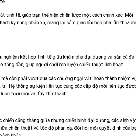
tế.
t tinh tế, giúp bạn thể hiện chiến lược một cách chính xác. Mỗi
thách kỹ năng phản xạ, mang lại cảm giác hồi hộp pha lẫn thỏa m
 nghiệm kết hợp tinh tế giữa khám phá đại dương và săn cá đa
 tăng dần, giúp người chơi rèn luyện chiến thuật linh hoạt.
t mà còn phải vượt qua các chướng ngại vật, hoàn thành nhiệm v
trị. Hệ thống sự kiện liên tục cùng các cấp độ mới liên tục đượ
luôn tươi mới và đầy thử thách.
 chiến căng thẳng giữa những chiến binh đại dương, các sinh vậ
iữa chiến thuật và tốc độ phản xạ, đòi hỏi mỗi quyết định của b
hoảnh khắc.