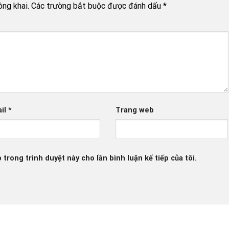
ông khai.
Các trường bắt buộc được đánh dấu
*
il
*
Trang web
 trong trình duyệt này cho lần bình luận kế tiếp của tôi.