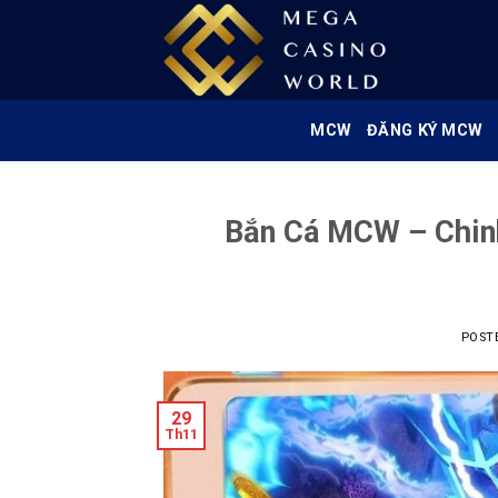
Skip
to
content
MCW
ĐĂNG KÝ MCW
Bắn Cá MCW – Chin
POST
29
Th11