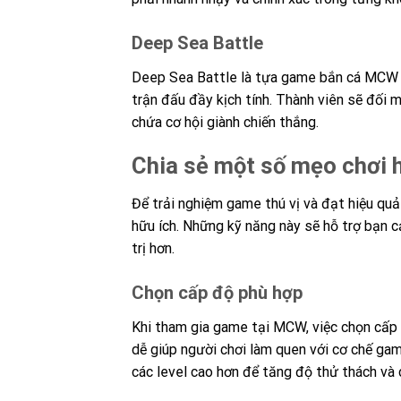
Deep Sea Battle
Deep Sea Battle là tựa game bắn cá MCW k
trận đấu đầy kịch tính. Thành viên sẽ đối 
chứa cơ hội giành chiến thắng.
Chia sẻ một số mẹo chơi 
Để trải nghiệm game thú vị và đạt hiệu qu
hữu ích. Những kỹ năng này sẽ hỗ trợ bạn c
trị hơn.
Chọn cấp độ phù hợp
Khi tham gia game tại MCW, việc chọn cấp 
dễ giúp người chơi làm quen với cơ chế gam
các level cao hơn để tăng độ thử thách và