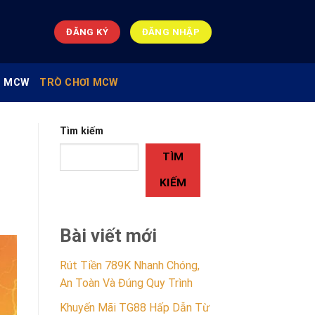
ĐĂNG KÝ
ĐĂNG NHẬP
P MCW
TRÒ CHƠI MCW
Tìm kiếm
TÌM
KIẾM
Bài viết mới
Rút Tiền 789K Nhanh Chóng,
An Toàn Và Đúng Quy Trình
Khuyến Mãi TG88 Hấp Dẫn Từ