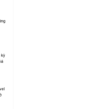
ững
 kỳ
iá
vel
ở