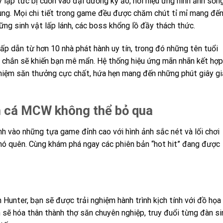
lập tức bị cuốn vào đại dương kỳ ảo, nơi hiệu ứng hình ảnh sốn
ùng. Mọi chi tiết trong game đều được chăm chút tỉ mỉ mang đế
ững sinh vật lấp lánh, các boss khổng lồ đầy thách thức.
p dẫn từ hơn 10 nhà phát hành uy tín, trong đó những tên tuổi
c chắn sẽ khiến bạn mê mẩn. Hệ thống hiệu ứng mãn nhãn kết hợp
nghiệm săn thưởng cực chất, hứa hẹn mang đến những phút giây gi
ắn cá MCW không thể bỏ qua
h vào những tựa game đỉnh cao với hình ảnh sắc nét và lối chơi
khó quên. Cùng khám phá ngay các phiên bản “hot hit” đang được
 Hunter, bạn sẽ được trải nghiệm hành trình kịch tính với đồ họa
 sẽ hóa thân thành thợ săn chuyên nghiệp, truy đuổi từng đàn si