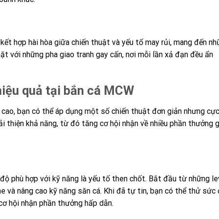
ết hợp hài hòa giữa chiến thuật và yếu tố may rủi, mang đến nh
mặt với những pha giao tranh gay cấn, nơi mỗi lần xả đạn đều ẩn
hiệu quả tại bắn cá MCW
ả cao, bạn có thể áp dụng một số chiến thuật đơn giản nhưng cực
ải thiện khả năng, từ đó tăng cơ hội nhận về nhiều phần thưởng g
độ phù hợp với kỹ năng là yếu tố then chốt. Bắt đầu từ những le
e và nâng cao kỹ năng săn cá. Khi đã tự tin, bạn có thể thử sức 
 cơ hội nhận phần thưởng hấp dẫn.