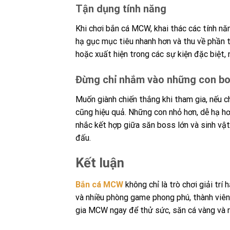
Tận dụng tính năng
Khi chơi bắn cá MCW, khai thác các tính n
hạ gục mục tiêu nhanh hơn và thu về phần 
hoặc xuất hiện trong các sự kiện đặc biệt,
Đừng chỉ nhắm vào những con bo
Muốn giành chiến thắng khi tham gia, nếu c
cũng hiệu quả. Những con nhỏ hơn, dễ hạ hơn,
nhắc kết hợp giữa săn boss lớn và sinh vật
đấu.
Kết luận
Bắn cá MCW
không chỉ là trò chơi giải trí
và nhiều phòng game phong phú, thành viên
gia MCW ngay để thử sức, săn cá vàng và r